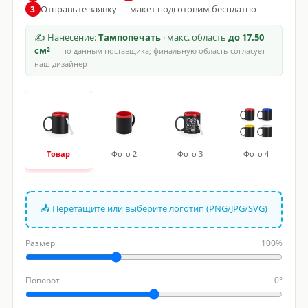
Отправьте заявку — макет подготовим бесплатно
3
✍ Нанесение:
Тампопечать
· макс. область
до 17.50
см²
— по данным поставщика; финальную область согласует
наш дизайнер
Товар
Фото 2
Фото 3
Фото 4
📤 Перетащите или выберите логотип (PNG/JPG/SVG)
Размер
100%
Поворот
0°