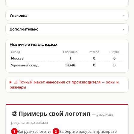
Упаковка
Дополнительно
Наличие на складах
Склад
Свободно
Резерв
В пути
Москва
1
0
0
Удаленный склад
14346
0
0
📐 Точный макет нанесения от производителя — зоны и
размеры
🎨 Примерь свой логотип
— увидишь
результат до заказа
Загрузите логотип
Выберите ракурс и примерьте
1
2