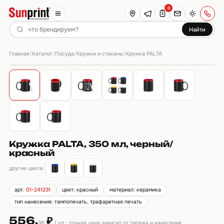
0
Найти
Главная
Каталог
Посуда
Кружки и стаканы
/
/
/
/
Кружка PALTA
Кружка PALTA, 350 мл, черный/
красный
другие цвета:
арт.
01-241231
цвет: красный
материал: керамика
тип нанесения: тампопечать, трафаретная печать
556.
₽
38
/ шт · точная цена зависит от тиража и нанесения