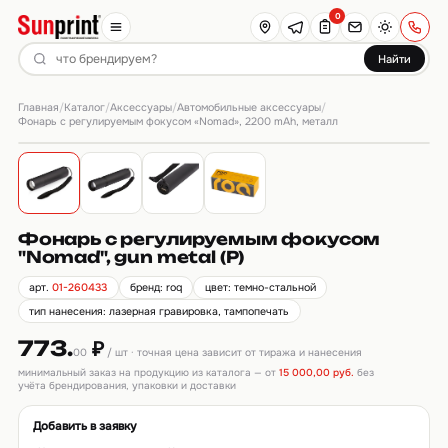
0
Найти
Главная
Каталог
Аксессуары
Автомобильные аксессуары
/
/
/
/
Фонарь с регулируемым фокусом «Nomad», 2200 mAh, металл
Фонарь с регулируемым фокусом
"Nomad", gun metal (Р)
арт.
01-260433
бренд: roq
цвет: темно-стальной
тип нанесения: лазерная гравировка, тампопечать
773.
₽
00
/ шт · точная цена зависит от тиража и нанесения
минимальный заказ на продукцию из каталога — от
15 000,00 руб.
без
учёта брендирования, упаковки и доставки
Добавить в заявку