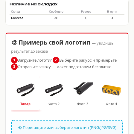
Наличие на складах
Склад
Свободно
Резерв
В пути
Москва
38
0
0
🎨 Примерь свой логотип
— увидишь
результат до заказа
Загрузите логотип
Выберите ракурс и примерьте
1
2
Отправьте заявку — макет подготовим бесплатно
3
Товар
Фото 2
Фото 3
Фото 4
📤 Перетащите или выберите логотип (PNG/JPG/SVG)