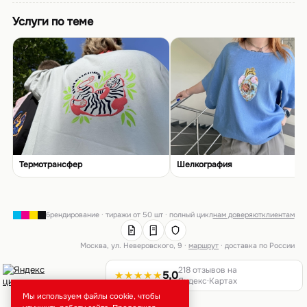
Услуги по теме
Термотрансфер
Шелкография
брендирование · тиражи от 50 шт · полный цикл
нам доверяют
клиентам
Москва, ул. Неверовского, 9 ·
маршрут
· доставка по России
218 отзывов на
★★★★★
5,0
Яндекс·Картах
Мы используем файлы cookie, чтобы