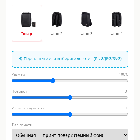
Товар
Фото 2
Фото 3
Фото 4
📤 Перетащите или выберите логотип (PNG/JPG/SVG)
Размер
100%
Поворот
0°
Изгиб «лодочкой»
0
Тип печати