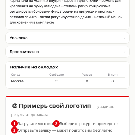
карманами на молниях внутри - карабин для ключей - ремень для
крепления на ручку чемодана - степень раскрытия рюкзака
регулируется боковыми фиксаторами на липучках и кнопках -
сетчатая спинка - лямки регулируются по длине - нетканый мешок
для хранения в комплекте
Упаковка
Дополнительно
Наличие на складах
Склад
Свободно
Резерв
В пути
Москва
13
0
0
🎨 Примерь свой логотип
— увидишь
результат до заказа
Загрузите логотип
Выберите ракурс и примерьте
1
2
Отправьте заявку — макет подготовим бесплатно
3