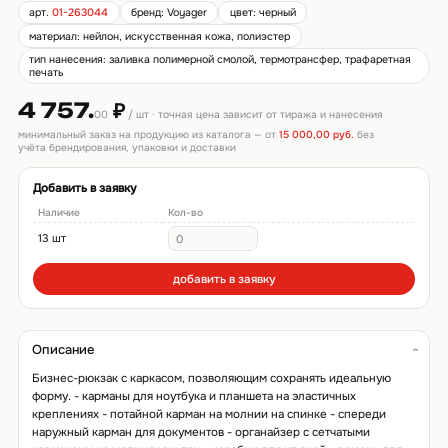
арт.
01-263044
бренд: Voyager
цвет: черный
материал: нейлон, искусственная кожа, полиэстер
тип нанесения: заливка полимерной смолой, термотрансфер, трафаретная
печать
4 757.
₽
00
/ шт · точная цена зависит от тиража и нанесения
минимальный заказ на продукцию из каталога — от
15 000,00 руб.
без
учёта брендирования, упаковки и доставки
Добавить в заявку
Наличие
Кол-во
13 шт
добавить в заявку
Описание
Бизнес-рюкзак с каркасом, позволяющим сохранять идеальную
форму. - карманы для ноутбука и планшета на эластичных
креплениях - потайной карман на молнии на спинке - спереди
наружный карман для документов - органайзер с сетчатыми