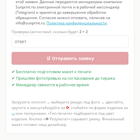
этой заявки. Данные передаются менеджерам компании
Sunprint по электронной почте и в рабочий мессенджер
(Telegram) и хранятся до завершения обработки
обращения. Согласие можно отозвать, написав на
info@sunprint.ru.
Политика конфиденциальности
.
Проверка (антиспам): сколько будет
2 + 2
🛒 Отправить заявку
✔ Бесплатно подготовим макет к печати
✔ Пришлём фотопревью на согласование до тиража
✔ Менеджер свяжется в рабочее время
Загрузите логотип → выберите ракурс под фото → двигайте,
крутите и масштабируйте за
⟳
, сгибайте по форме изделия за
◡
или ползунками. «Тип печати» подбирается под цвет
изделия. Кнопка «👁 Результат» скрывает рамку. Финальный
макет готовит наш дизайнер.