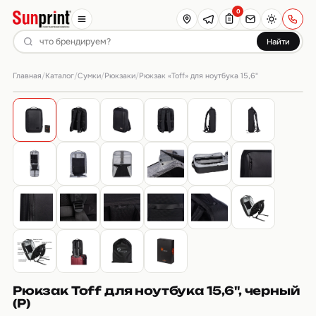
0
Найти
Главная
Каталог
Сумки
Рюкзаки
/
/
/
/
Рюкзак «Toff» для ноутбука 15,6"
Рюкзак Toff для ноутбука 15,6'', черный
(Р)