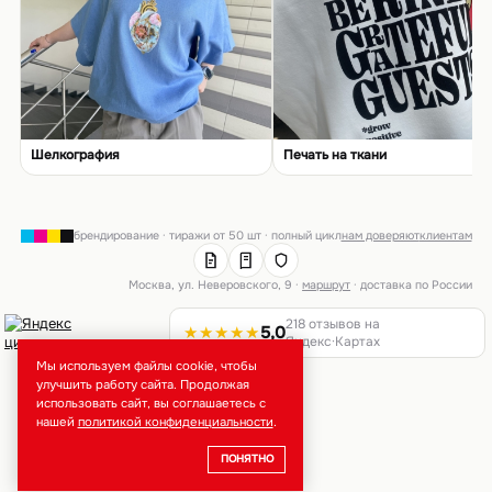
Шелкография
Печать на ткани
брендирование · тиражи от 50 шт · полный цикл
нам доверяют
клиентам
Москва, ул. Неверовского, 9 ·
маршрут
· доставка по России
218 отзывов на
★★★★★
5,0
Яндекс·Картах
Мы используем файлы cookie, чтобы
улучшить работу сайта. Продолжая
использовать сайт, вы соглашаетесь с
нашей
политикой конфиденциальности
.
ПОНЯТНО