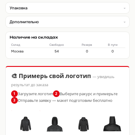
Упаковка
Дополнительно
Наличие на складах
Склад
Свободно
Резерв
В пути
Москва
54
0
0
🎨 Примерь свой логотип
— увидишь
результат до заказа
Загрузите логотип
Выберите ракурс и примерьте
1
2
Отправьте заявку — макет подготовим бесплатно
3