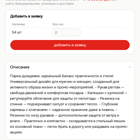
учёта брендирования, упаковки и доставки
Добавить в заявку
Наличие
Кол-во
54 шт
добавить в заявку
Описание
Парка-дождевик: идеальный баланс практичности и стиля!
Универсальный дизайн для мужчин и женщин, созданный для
активного образа жизни и промо-мероприятий. - Рукав реглан —
свобода движений и комфортная посадка. - Капюшон с кулиской —
регулируйте облегание для защиты от непогоды. - Резинка на
спинке — подчеркивает силуэт и сохраняет тепло. - Глубокие
карманы с клапанами — надежное хранение даже в ливень. -
Резинки по низу рукавов — дополнительная защита от ветра и
влаги. - Практично и компактно - складывается в стильный мешок
из основной ткани — легко брать в дорогу или раздавать на промо-
акциях.