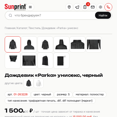
0
Найти
Главная
Каталог
Текстиль
/
/
/
Дождевик «Parka» унисекс
Дождевик «Parka» унисекс, черный
другие цвета:
арт.
01-263228
цвет: черный
размер: S
материал: полиэстер
тип нанесения: трафаретная печать, dtf, dtf полноцвет (маркет)
1 500.
₽
00
/ шт · точная цена зависит от тиража и нанесения
минимальный заказ на продукцию из каталога — от
15 000,00 руб.
без