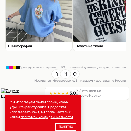
Шелкография
Печать на ткани
брендирование · тиражи от 50 шт · полный цикл
нам доверяют
клиентам
Москва, ул. Неверовского, 9 ·
маршрут
· доставка по России
218 отзывов на
★★★★★
5,0
Яндекс·Картах
Мы используем файлы cookie, чтобы
улучшить работу сайта. Продолжая
использовать сайт, вы соглашаетесь с
нашей
политикой конфиденциальности
.
ПОНЯТНО