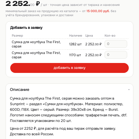
2 252.
₽
00
/ шт · точная цена зависит от тиража и нанесения
минимальный заказ на продукцию из каталога — от
15 000,00 руб.
без
учёта брендирования, упаковки и доставки
Добавить в заявку
Размер
Наличие
Цена
Кол-во
Сумка для ноутбука The First,
1282 шт
2 252.
₽
00
серая
Сумка для ноутбука The First,
1170 шт
2 252.
₽
00
серая
добавить в заявку
Описание
Сумка для ноутбука The First, серая можно заказать оптом в
Sunprint — раздел «Сумки для ноутбуков». Материал: полиэстер,
600D; ПВХ. Цвет — серый. Размер: 39х30х8 см. Бренд — Burst.
Логотип наносим следующими способами: трафаретная печать, dtf.
Поставляется упаковками по 20 шт.
Цена от 2252 ₽; для расчёта под ваш тираж отправьте заявку.
Доставка по всей России.