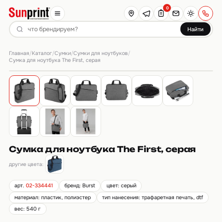
0
Найти
Главная
Каталог
Сумки
Сумки для ноутбуков
/
/
/
/
Сумка для ноутбука The First, серая
Сумка для ноутбука The First, серая
другие цвета:
арт.
02-334441
бренд: Burst
цвет: серый
материал: пластик, полиэстер
тип нанесения: трафаретная печать, dtf
вес: 540 г