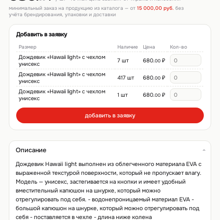
минимальный заказ на продукцию из каталога — от
15 000,00 руб.
без
учёта брендирования, упаковки и доставки
Добавить в заявку
Размер
Наличие
Цена
Кол-во
Дождевик «Hawaii light» c чехлом
7 шт
680.
₽
00
унисекс
Дождевик «Hawaii light» c чехлом
417 шт
680.
₽
00
унисекс
Дождевик «Hawaii light» c чехлом
1 шт
680.
₽
00
унисекс
добавить в заявку
Описание
Дождевик Hawaii light выполнен из облегченного материала EVA с
выраженной текстурой поверхности, который не пропускает влагу.
Модель — унисекс, застегивается на кнопки и имеет удобный
вместительный капюшон на шнурке, который можно
отрегулировать под себя. - водонепроницаемый материал EVA -
большой капюшон на шнурке, который можно отрегулировать под
себя - поставляется в чехле - длина ниже колена