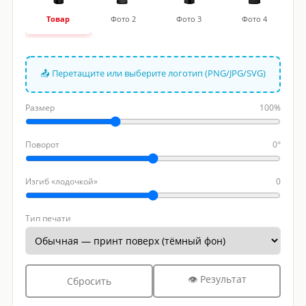
Товар
Фото 2
Фото 3
Фото 4
📤 Перетащите или выберите логотип (PNG/JPG/SVG)
Размер
100%
Поворот
0°
Изгиб «лодочкой»
0
Тип печати
👁 Результат
Сбросить