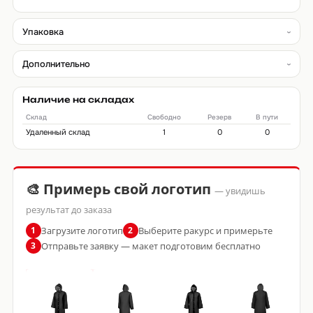
Упаковка
Дополнительно
Наличие на складах
Склад
Свободно
Резерв
В пути
Удаленный склад
1
0
0
🎨 Примерь свой логотип
— увидишь
результат до заказа
Загрузите логотип
Выберите ракурс и примерьте
1
2
Отправьте заявку — макет подготовим бесплатно
3