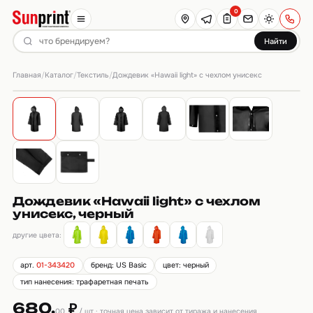
0
Найти
Главная
Каталог
Текстиль
/
/
/
Дождевик «Hawaii light» c чехлом унисекс
Дождевик «Hawaii light» c чехлом
унисекс, черный
другие цвета:
арт.
01-343420
бренд: US Basic
цвет: черный
тип нанесения: трафаретная печать
680.
₽
00
/ шт · точная цена зависит от тиража и нанесения