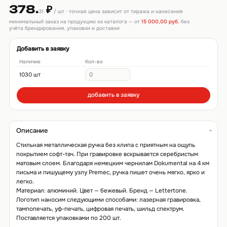
378.
₽
31
/ шт · точная цена зависит от тиража и нанесения
минимальный заказ на продукцию из каталога — от
15 000,00 руб.
без
учёта брендирования, упаковки и доставки
Добавить в заявку
Наличие
Кол-во
1030 шт
добавить в заявку
Описание
Стильная металлическая ручка без клипа с приятным на ощупь
покрытием софт-тач. При гравировке вскрывается серебристым
матовым слоем. Благодаря немецким чернилам Dokumental на 4 км
письма и пишущему узлу Premec, ручка пишет очень мягко, ярко и
легко.
Материал: алюминий. Цвет — бежевый. Бренд — Lettertone.
Логотип наносим следующими способами: лазерная гравировка,
тампопечать, уф-печать, цифровая печать, шильд спектрум.
Поставляется упаковками по 200 шт.