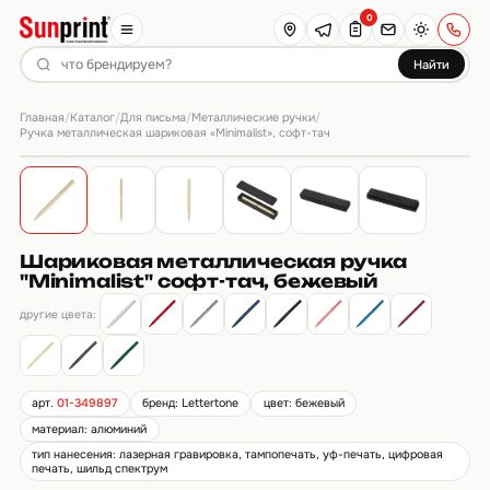
0
Найти
Главная
Каталог
Для письма
Металлические ручки
/
/
/
/
Ручка металлическая шариковая «Minimalist», софт-тач
Шариковая металлическая ручка
"Minimalist" софт-тач, бежевый
другие цвета:
арт.
01-349897
бренд: Lettertone
цвет: бежевый
материал: алюминий
тип нанесения: лазерная гравировка, тампопечать, уф-печать, цифровая
печать, шильд спектрум