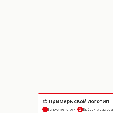
🎨 Примерь свой логотип
—
Загрузите логотип
Выберите ракурс 
1
2