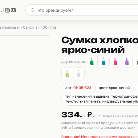
 хлопковая «Carolina», 100 г/м2
Сумка хлопков
ярко-синий
другие цвета:
арт.
01-351623
цвет: ярко-синий
тип нанесения: вышивка, термотрансфер,
текстильная печать, индивидуальная упа
334.
₽
77
/ шт · точная цена зависи
минимальный заказ на продукцию из катало
учёта брендирования, упаковки и доставки
Внимание! Минимальная сумма заказа на а