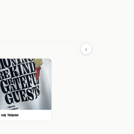
›
 на ткани