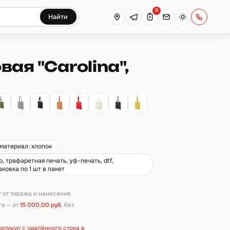
0
Найти
ая "Carolina",
материал: хлопок
 трафаретная печать, уф-печать, dtf,
ковка по 1 шт в пакет
т от тиража и нанесения
га — от
15 000,00 руб.
без
ртикул с удалённого стока в