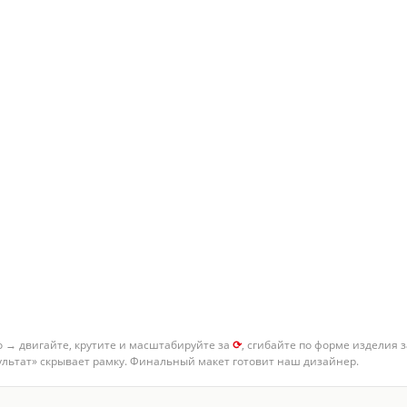
о → двигайте, крутите и масштабируйте за
⟳
, сгибайте по форме изделия 
зультат» скрывает рамку. Финальный макет готовит наш дизайнер.