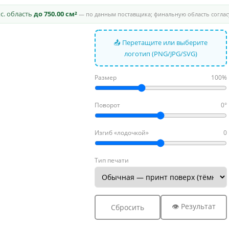
кс. область
до 750.00 см²
— по данным поставщика; финальную область соглас
📤 Перетащите или выберите
логотип (PNG/JPG/SVG)
Размер
100%
Поворот
0°
Изгиб «лодочкой»
0
Тип печати
👁 Результат
Сбросить