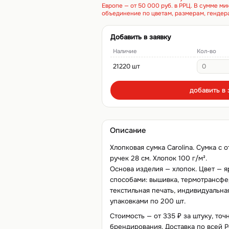
Европе — от 50 000 руб. в РРЦ. В сумме м
объединение по цветам, размерам, гендер
Добавить в заявку
Наличие
Кол-во
21220 шт
добавить в 
Описание
Хлопковая сумка Carolina. Сумка с
ручек 28 см. Хлопок 100 г/м².
Основа изделия — хлопок. Цвет — 
способами: вышивка, термотрансфер,
текстильная печать, индивидуальная
упаковками по 200 шт.
Стоимость — от 335 ₽ за штуку, точ
брендирования. Доставка по всей Р