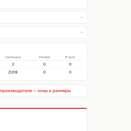
Свободно
Резерв
В пути
2
0
0
21218
0
0
т производителя — зоны и размеры