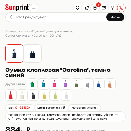
0
Найти
Главная
Каталог
Сумки
Сумки для покупок
/
/
/
/
Сумка хлопковая «Carolina», 100 г/м2
Сумка хлопковая "Carolina", темно-
синий
другие цвета:
арт.
01-351624
цвет: темно-синий
материал: хлопок
тип нанесения: вышивка, термотрансфер, трафаретная печать, уф-печать,
dtf, текстильная печать, индивидуальная упаковка по 1 шт в пакет
334.
₽
77
/ шт · точная цена зависит от тиража и нанесения