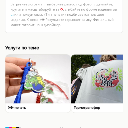
Загрузите логотип → выберите ракурс под фото → двигайте,
крутите и масштабируйте за
⟳
, сгибайте по форме изделия за
◡
или ползунками. «Тип печати» подбирается под цвет
изделия. Кнопка «👁 Результат» скрывает рамку. Финальный
макет готовит наш дизайнер.
Услуги по теме
УФ-печать
Термотрансфер