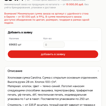
минимальный заказ на продукцию из каталога — от
15 000,00 руб.
без
учёта брендирования, упаковки и доставки
Внимание! Минимальная сумма заказа на артикул с удалённого стока
в Европе — от 50 000 руб. в РРЦ. В сумме минимального заказа
доступно объединение по цветам, размерам, гендерам в рамках одной
модели.
Добавить в заявку
Наличие
Кол-во
69683 шт
добавить в заявку
Описание
Хлопковая сумка Carolina. Сумка с открытым основным отделением.
Высота ручек 28 см. Хлопок 100 г/м².
Материал: хлопок. Цвет — темно-синий. Логотип наносим
следующими способами: вышивка, термотрансфер, трафаретная
печать, уф-печать, dtf, текстильная печать, индивидуальная
упаковка по 1 шт в пакет. Поставляется упаковками по 250 шт.
Стоимость — от 335 ₽ за штуку, точный расчёт зависит от тиража и