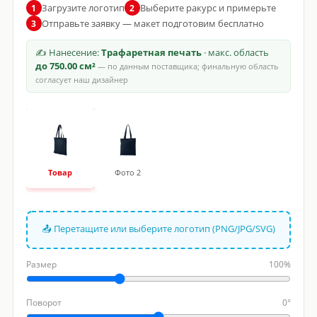
Загрузите логотип
Выберите ракурс и примерьте
1
2
Отправьте заявку — макет подготовим бесплатно
3
✍ Нанесение:
Трафаретная печать
· макс. область
до 750.00 см²
— по данным поставщика; финальную область
согласует наш дизайнер
Товар
Фото 2
📤 Перетащите или выберите логотип (PNG/JPG/SVG)
Размер
100%
Поворот
0°