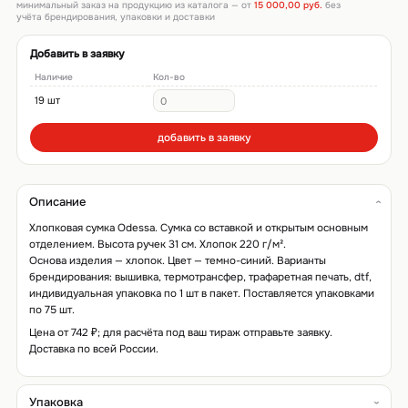
минимальный заказ на продукцию из каталога — от
15 000,00 руб.
без
учёта брендирования, упаковки и доставки
Добавить в заявку
Наличие
Кол-во
19 шт
добавить в заявку
Описание
Хлопковая сумка Odessa. Сумка со вставкой и открытым основным
отделением. Высота ручек 31 см. Хлопок 220 г/м².
Основа изделия — хлопок. Цвет — темно-синий. Варианты
брендирования: вышивка, термотрансфер, трафаретная печать, dtf,
индивидуальная упаковка по 1 шт в пакет. Поставляется упаковками
по 75 шт.
Цена от 742 ₽; для расчёта под ваш тираж отправьте заявку.
Доставка по всей России.
Упаковка