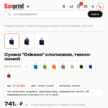
0
Найти
Главная
Каталог
Сумки
Сумки для покупок
/
/
/
/
Сумка «Odessa», 220 г/м2
Сумка "Odessa" хлопковая, темно-
синий
другие цвета:
арт.
01-351682
цвет: темно-синий
материал: хлопок
тип нанесения: вышивка, термотрансфер, трафаретная печать, dtf,
индивидуальная упаковка по 1 шт в пакет
741.
₽
77
/ шт · точная цена зависит от тиража и нанесения