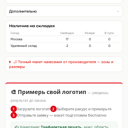
Дополнительно
Наличие на складах
Склад
Свободно
Резерв
В пути
Москва
17
0
0
Удаленный склад
2
0
0
📐 Точный макет нанесения от производителя — зоны и
размеры
🎨 Примерь свой логотип
— увидишь
результат до заказа
Загрузите логотип
Выберите ракурс и примерьте
1
2
Отправьте заявку — макет подготовим бесплатно
3
✍ Нанесение:
Трафаретная печать
· макс. область