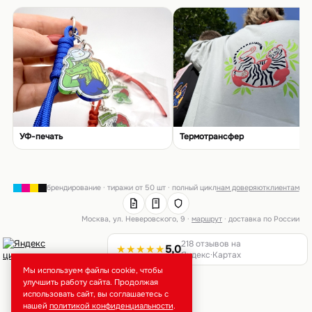
УФ-печать
Термотрансфер
брендирование · тиражи от 50 шт · полный цикл
нам доверяют
клиентам
Москва, ул. Неверовского, 9 ·
маршрут
· доставка по России
218 отзывов на
★★★★★
5,0
Яндекс·Картах
Мы используем файлы cookie, чтобы
улучшить работу сайта. Продолжая
использовать сайт, вы соглашаетесь с
нашей
политикой конфиденциальности
.