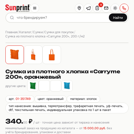
0
Найти
Главная
Каталог
Сумки
Сумки для покупок
/
/
/
/
Сумка из плотного хлопка «Carryme 200», 200 г/м2
Сумка из плотного хлопка «Carryme
200», оранжевый
другие цвета:
арт.
01-351749
цвет: оранжевый
материал: хлопок
тип нанесения: вышивка, термотрансфер, трафаретная печать, уф-печать,
dtf, текстильная печать, индивидуальная упаковка по 1 шт в пакет
340.
₽
00
/ шт · точная цена зависит от тиража и нанесения
минимальный заказ на продукцию из каталога — от
15 000,00 руб.
без
учёта брендирования, упаковки и доставки