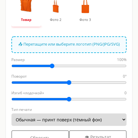
Товар
Фото 2
Фото 3
📤 Перетащите или выберите логотип (PNG/JPG/SVG)
Размер
100%
Поворот
0°
Изгиб «лодочкой»
0
Тип печати
👁 Результат
Сбросить