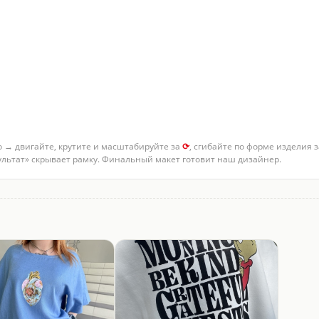
о → двигайте, крутите и масштабируйте за
⟳
, сгибайте по форме изделия 
зультат» скрывает рамку. Финальный макет готовит наш дизайнер.