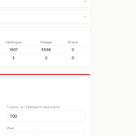
Свободно
Резерв
В пути
1907
5596
0
3
0
0
Тираж, шт (введите вручную)
Имя