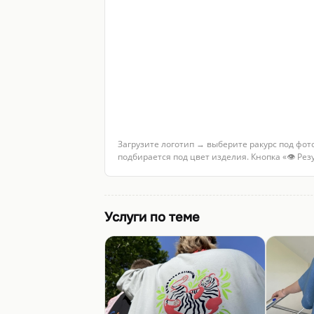
Загрузите логотип → выберите ракурс под фот
подбирается под цвет изделия. Кнопка «👁 Ре
Услуги по теме