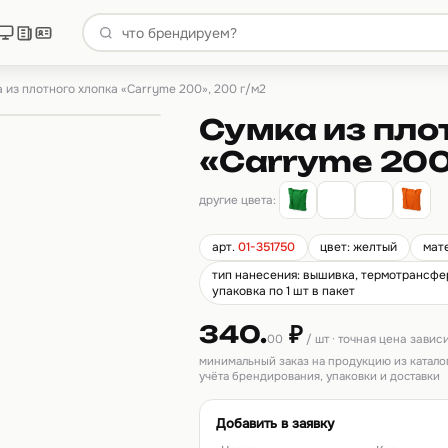
 из плотного хлопка «Carryme 200», 200 г/м2
Сумка из пло
«Carryme 200
другие цвета:
арт.
01-351750
цвет: желтый
мат
тип нанесения: вышивка, термотрансфер
упаковка по 1 шт в пакет
340.
₽
00
/ шт · точная цена завис
минимальный заказ на продукцию из катало
учёта брендирования, упаковки и доставки
Добавить в заявку