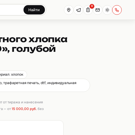
0
Найти
тного хлопка
», голубой
ериал: хлопок
, трафаретная печать, dtf, индивидуальная
ит от тиража и нанесения
га — от
15 000,00 руб.
без