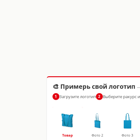
🎨 Примерь свой логотип
—
Загрузите логотип
Выберите ракурс 
1
2
Товар
Фото 2
Фото 3