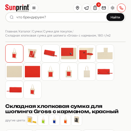
0
Найти
Главная
Каталог
Сумки
Сумки для покупок
/
/
/
/
Складная хлопковая сумка для шопинга «Gross» с карманом, 180 г/м2
Складная хлопковая сумка для
шопинга Gross с карманом, красный
другие цвета: