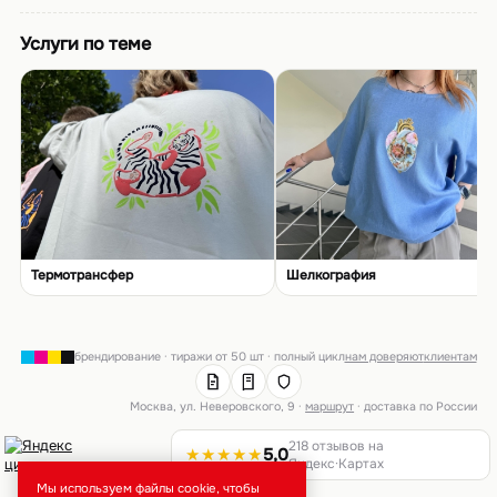
Услуги по теме
Термотрансфер
Шелкография
брендирование · тиражи от 50 шт · полный цикл
нам доверяют
клиентам
Москва, ул. Неверовского, 9 ·
маршрут
· доставка по России
218 отзывов на
★★★★★
5,0
Яндекс·Картах
Мы используем файлы cookie, чтобы