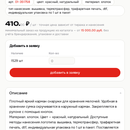
арт.
01-351758
цвет: красный, натуральный
материал: хлопок
тип нанесения: вышивка, термотрансфер, трафаретная печать, dtf,
индивидуальная упаковка по 1 шт в пакет
410.
₽
00
/ шт · точная цена зависит от тиража и нанесения
минимальный заказ на продукцию из каталога — от
15 000,00 руб.
без
учёта брендирования, упаковки и доставки
Добавить в заявку
Наличие
Кол-во
1529 шт
добавить в заявку
Описание
Плотный яркий карман снаружи для хранения мелочей. Удобная в
хранении сумка скручивается в наружный карман. Закрепляется в
рулоне с помощью кнопок.
Материал: хлопок. Цвет — красный, натуральный. Доступные
методы нанесения логотипа: вышивка, термотрансфер, трафаретная
печать, dtf, индивидуальная упаковка по 1 шт в пакет. Поставляется