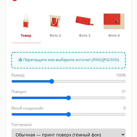
Товар
Фото 2
Фото 3
Фото 4
📤 Перетащите или выберите логотип (PNG/JPG/SVG)
Размер
100%
Поворот
0°
Изгиб «лодочкой»
0
Тип печати