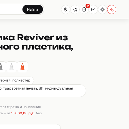
0
Найти
ка Reviver из
ого пластика,
териал: полиэстер
, трафаретная печать, dtf, индивидуальная
ит от тиража и нанесения
га — от
15 000,00 руб.
без