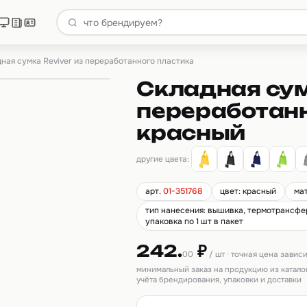
ная сумка Reviver из переработанного пластика
Складная сум
переработанн
красный
другие цвета:
арт.
01-351768
цвет: красный
ма
тип нанесения: вышивка, термотрансфер
упаковка по 1 шт в пакет
242.
₽
00
/ шт · точная цена завис
минимальный заказ на продукцию из катало
учёта брендирования, упаковки и доставки