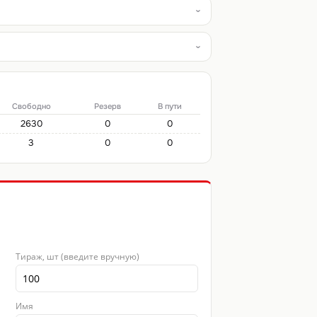
Свободно
Резерв
В пути
2630
0
0
3
0
0
Тираж, шт (введите вручную)
Имя