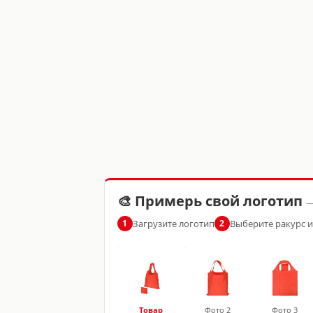
🎨 Примерь свой логотип
—
Загрузите логотип
Выберите ракурс 
1
2
Товар
Фото 2
Фото 3