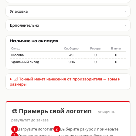
Упаковка
Дополнительно
Наличие на складах
Склад
Свободно
Резерв
В пути
Москва
49
0
0
Удаленный склад
1986
0
0
📐 Точный макет нанесения от производителя — зоны и
размеры
🎨 Примерь свой логотип
— увидишь
результат до заказа
Загрузите логотип
Выберите ракурс и примерьте
1
2
Отправьте заявку — макет подготовим бесплатно
3