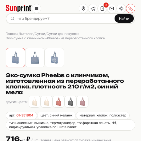
0
Найти
Главная
Каталог
Сумки
Сумки для покупок
/
/
/
/
Эко-сумка с клинчиком «Pheebs» из переработанного хлопка
Эко-сумка Pheebs с клинчиком,
изготовленная из переработанного
хлопка, плотность 210 г/м2, синий
мела
другие цвета:
арт.
01-351804
цвет: синий меланж
материал: хлопок, полиэстер
тип нанесения: вышивка, термотрансфер, трафаретная печать, dtf,
индивидуальная упаковка по 1 шт в пакет
716.
₽
77
/ шт · точная цена зависит от тиража и нанесения