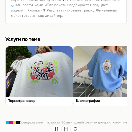
◡
или ползунками. «Тип печати» подбирается под цвет
изделия. Кнопка «👁 Результат» скрывает рамку. Финальный
макет готовит наш дизайнер.
Услуги по теме
Термотрансфер
Шелкография
брендирование · тиражи от 50 шт · полный цикл
нам доверяют
клиентам