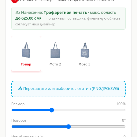
✍ Нанесение:
Трафаретная печать
· макс. область
до 625.00 см²
— по данным поставщика; финальную область
согласует наш дизайнер
Товар
Фото 2
Фото 3
📤 Перетащите или выберите логотип (PNG/JPG/SVG)
Размер
100%
Поворот
0°
Изгиб «лодочкой»
0