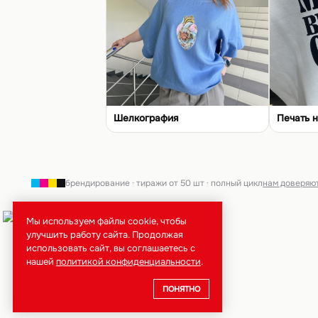
Шелкография
Печать н
брендирование · тиражи от 50 шт · полный цикл
нам доверяю
Мы используем файлы cookie, чтобы
улучшить работу сайта. Продолжая
использовать сайт, вы соглашаетесь с
нашей
политикой конфиденциальности
.
ПОНЯТНО