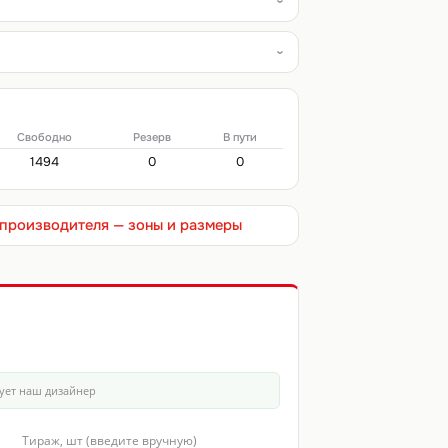
Свободно
Резерв
В пути
1494
0
0
т производителя — зоны и размеры
ует наш дизайнер
Тираж, шт (введите вручную)