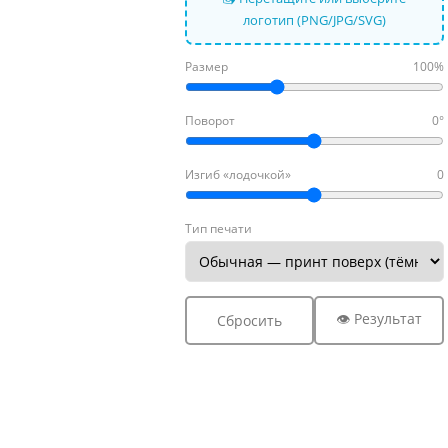
логотип (PNG/JPG/SVG)
Размер
100%
Поворот
0°
Изгиб «лодочкой»
0
Тип печати
👁 Результат
Сбросить