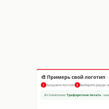
🎨 Примерь свой логотип
—
Загрузите логотип
Выберите ракурс 
1
2
✍ Нанесение:
Трафаретная печать
· ма