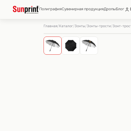
Полиграфия
Сувенирная продукция
Дропы
Блог
Главная
Каталог
Зонты
Зонты-трости
/
/
/
/
Зонт-трост