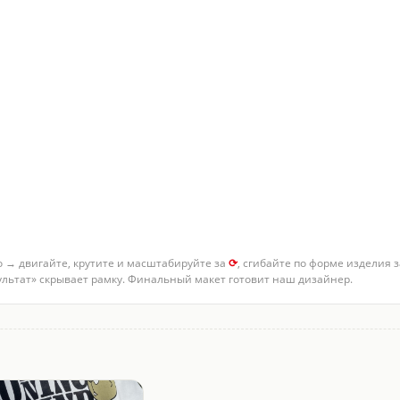
о → двигайте, крутите и масштабируйте за
⟳
, сгибайте по форме изделия 
зультат» скрывает рамку. Финальный макет готовит наш дизайнер.