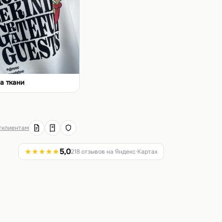
а ткани
т
клиентам
★★★★★
5,0
218 отзывов на Яндекс·Картах