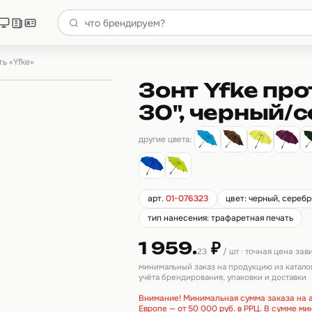
ь «Yfke»
Зонт Yfke пр
30", черный/
другие цвета:
арт.
01-076323
цвет: черный, сереб
тип нанесения: трафаретная печать
1 959.
₽
23
/ шт · точная цена за
минимальный заказ на продукцию из катало
учёта брендирования, упаковки и доставки
Внимание! Минимальная сумма заказа на а
Европе — от 50 000 руб. в РРЦ. В сумме м