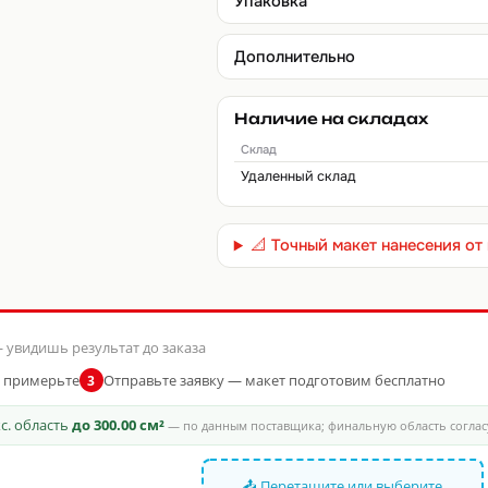
Упаковка
Дополнительно
Наличие на складах
Склад
Удаленный склад
📐 Точный макет нанесения о
 увидишь результат до заказа
и примерьте
Отправьте заявку — макет подготовим бесплатно
3
кс. область
до 300.00 см²
— по данным поставщика; финальную область соглас
📤 Перетащите или выберите