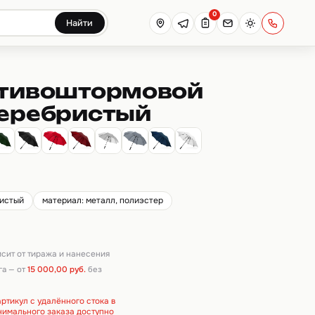
0
Найти
отивоштормовой
серебристый
ристый
материал: металл, полиэстер
висит от тиража и нанесения
га — от
15 000,00 руб.
без
ртикул с удалённого стока в
инимального заказа доступно