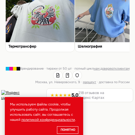
Термотрансфер
Шелкография
брендирование · тиражи от 50 шт · полный цикл
нам доверяют
клиентам
Москва, ул. Неверовского, 9 ·
маршрут
· доставка по России
218 отзывов на
★★★★★
5,0
Яндекс·Картах
Мы используем файлы cookie, чтобы
улучшить работу сайта. Продолжая
использовать сайт, вы соглашаетесь с
нашей
политикой конфиденциальности
.
ПОНЯТНО