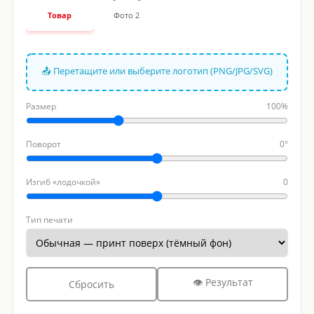
Товар
Фото 2
📤 Перетащите или выберите логотип (PNG/JPG/SVG)
Размер
100%
Поворот
0°
Изгиб «лодочкой»
0
Тип печати
👁 Результат
Сбросить