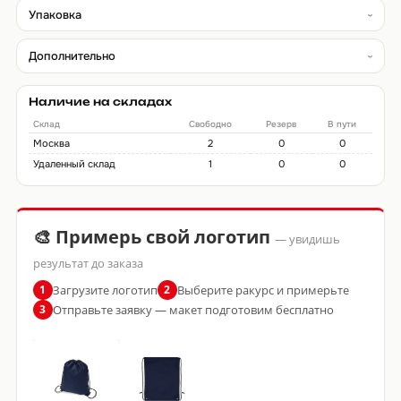
Упаковка
Дополнительно
Наличие на складах
Склад
Свободно
Резерв
В пути
Москва
2
0
0
Удаленный склад
1
0
0
🎨 Примерь свой логотип
— увидишь
результат до заказа
Загрузите логотип
Выберите ракурс и примерьте
1
2
Отправьте заявку — макет подготовим бесплатно
3