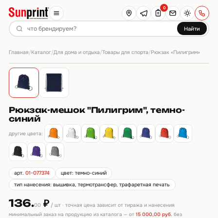
0
Найти
Главная
Каталог
Для дома и отдыха
Товары для спорта
/
/
/
/
Рюкзак «Пилигрим»
Рюкзак-мешок "Пилигрим", темно-
синий
другие цвета:
арт.
01-077374
цвет: темно-синий
тип нанесения: вышивка, термотрансфер, трафаретная печать
136.
₽
00
/ шт · точная цена зависит от тиража и нанесения
минимальный заказ на продукцию из каталога — от
15 000,00 руб.
без