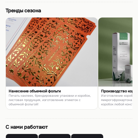
Тренды сезона
Нанесение объемной фольги
Производство коро
Печать наклеек, брендирование упаковки и коробок,
Изготовление коробок и
листовая продукция, изготовление этикеток с
микрогофрокартона, п
объемной фольгой!
коробок любой констру
товаров и подарков
С нами работают