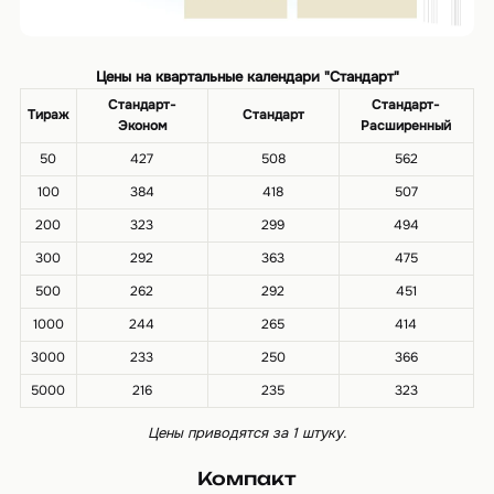
Цены на квартальные календари "Стандарт"
Стандарт-
Стандарт-
Тираж
Стандарт
Эконом
Расширенный
50
427
508
562
100
384
418
507
200
323
299
494
300
292
363
475
500
262
292
451
1000
244
265
414
3000
233
250
366
5000
216
235
323
Цены приводятся за 1 штуку.
Компакт