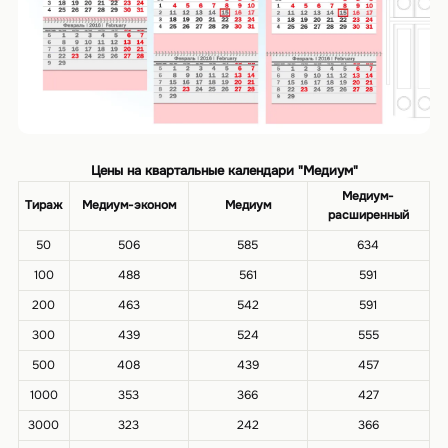
Цены на квартальные календари "Медиум"
Медиум-
Тираж
Медиум-эконом
Медиум
расширенный
50
506
585
634
100
488
561
591
200
463
542
591
300
439
524
555
500
408
439
457
1000
353
366
427
3000
323
242
366