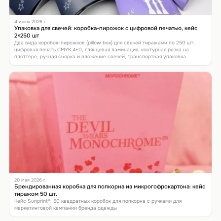
4 июня 2026 г.
Упаковка для свечей: коробка-пирожок с цифровой печатью, кейс
2×250 шт
Два вида коробок-пирожков (pillow box) для свечей тиражами по 250 шт:
цифровая печать CMYK 4+0, глянцевая ламинация, контурная резка на
плоттере, ручная сборка и вложение свечей, транспортная упаковка
20 мая 2026 г.
Брендированная коробка для попкорна из микрогофрокартона: кейс
тиражом 50 шт.
Кейс Sunprint®: 50 квадратных коробок для попкорна с ручками для
маркетинговой кампании бренда одежды