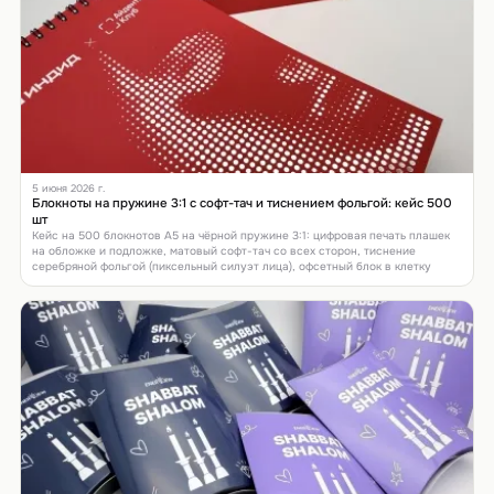
5 июня 2026 г.
Блокноты на пружине 3:1 с софт-тач и тиснением фольгой: кейс 500
шт
Кейс на 500 блокнотов А5 на чёрной пружине 3:1: цифровая печать плашек
на обложке и подложке, матовый софт-тач со всех сторон, тиснение
серебряной фольгой (пиксельный силуэт лица), офсетный блок в клетку