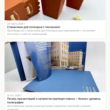
24 марта 2026 г.
Стаканчики для попкорна с тиснением
Производство стаканчиков для попкорна для мероприятия с тиснением
логотипа и софттач ламинацией
16 окт. 2025 г.
Печать презентаций и каталогов премиум-класса — бизнес-уровень
полиграфии
Изготовление презентаций для инвестиционных компаний и бизнес-
проектов