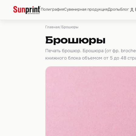
Полиграфия
Сувенирная продукция
Дропы
Блог
Главная
/
Брошюры
Брошюры
Печать брошюр. Брошюра (от фр. brocher
книжного блока объемом от 5 до 48 стра