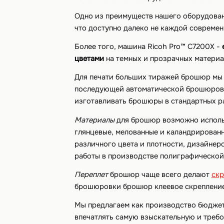
Одно из преимуществ нашего оборудован
что доступно далеко не каждой совреме
Более того, машина Ricoh Pro™ C7200X -
цветами
на темных и прозрачных материа
Для печати больших тиражей брошюр мы п
последующей автоматической брошюровкой
изготавливать брошюры в стандартных р
Материалы
для брошюр возможно использ
глянцевые, мелованные и каландрированн
различного цвета и плотности, дизайнер
работы в производстве полиграфической
Переплет
брошюр чаще всего делают
ск
брошюровки брошюр клеевое скрепление
Мы предлагаем как производство бюджетн
впечатлять самую взыскательную и треб