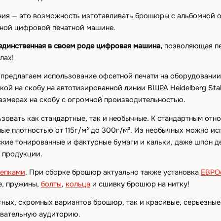
ия — это возможность изготавливать брошюры с альбомной о
нной цифровой печатной машине.
единственная в своем роде цифровая машина,
позволяющая п
лах!
редлагаем использование офсетной печати на оборудовании 
 на скобу на автотизированной линии ВШРА Heidelberg Stah
азмерах на скобу с огромной производительностью.
овать как стандартные, так и необычные. К стандартным отн
ые плотностью от 115г/м² до 300г/м². Из необычных можно и
ские тонированные и фактурные бумаги и кальки, даже шпон д
 продукции.
репками
. При сборке брошюр актуально также установка
ЕВРО
, пружины,
болты
,
кольца
и сшивку брошюр на нитку!
ых, скромных вариантов брошюр, так и красивые, серьезные,
овательную аудиторию.