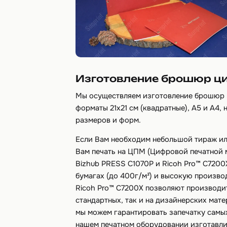
Изготовление брошюр ц
Мы осуществляем изготовление брошюр 
форматы 21х21 см (квадратные), А5 и А4
размеров и форм.
Если Вам необходим небольшой тираж или
Вам печать на ЦПМ (Цифровой печатной 
Bizhub PRESS C1070P и Ricoh Pro™ C7200
бумагах (до 400г/м²) и высокую произво
Ricoh Pro™ C7200X позволяют производит
стандартных, так и на дизайнерских мат
мы можем гарантировать запечатку самы
нашем печатном оборудовании изготавли