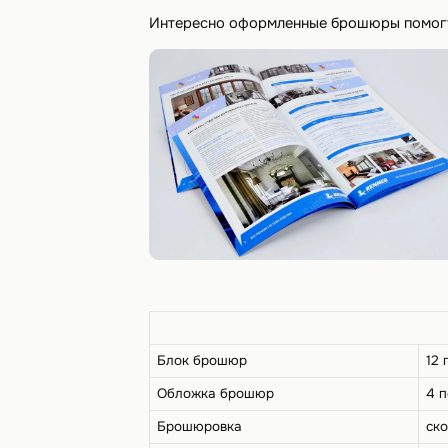
Интересно оформленные брошюры помогу
Блок брошюр
12 
Обложка брошюр
4 п
Брошюровка
ск