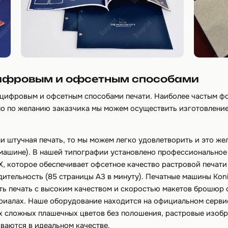
ифровым и офсетным способами
цифровым и офсетным способами печати. Наиболее частым 
, но по желанию заказчика мы можем осуществить изготовлен
 штучная печать, то мы можем легко удовлетворить и это жел
машине). В нашей типографии установлено профессиональное 
X, которое обеспечивает офсетное качество растровой печати 
дительность (85 страницы А3 в минуту). Печатные машины Koni
ь печать с высоким качеством и скоростью макетов брошюр с
ериалах. Наше оборудование находится на официальном серви
х сложных плашечных цветов без полошения, растровые изобр
ваются в идеальном качестве.