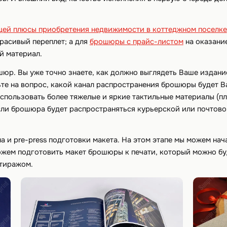
ей плюсы приобретения недвижимости в коттеджном поселке
расивый переплет; а для
брошюры с прайс-листом
на оказание
й материал.
шюр. Вы уже точно знаете, как должно выглядеть Ваше издан
те на вопрос, какой канал распространения брошюры будет В
использовать более тяжелые и яркие тактильные материалы (п
сли брошюра будет распространяться курьерской или почтово
а и pre-press подготовки макета. На этом этапе мы можем нач
ожем подготовить макет брошюры к печати, который можно бу
 тиражом.