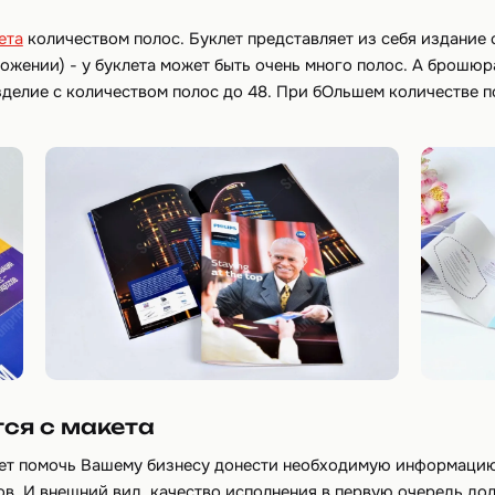
ета
количеством полос. Буклет представляет из себя издание 
ожении) - у буклета может быть очень много полос. А брошюра
зделие с количеством полос до 48. При бОльшем количестве п
ся с макета
ет помочь Вашему бизнесу донести необходимую информацию 
ков. И внешний вид, качество исполнения в первую очередь до