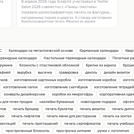
текстиль на Textile Salon 2026
та
В апреле 2026 года Sunprint участвовал в Textile
Salon 2026 совместно с «Ганеш-текстиль»:
показали шелкотрафаретную печать на фактурных
,
натуральных тканях и шерсти. К стенду изготовили
#шелкотрафаретная печать #брелки из акрила
сувенирные брелки из фактурного акрила «стекло»
ым
с УФ-печатью, выборочным лаком и лазерной
резкой в форме футболки.
я на
С
Календари на металлической основе
Карманные календари
Квар
ерекидные календари
Настольные перекидные календари
Печатные р
пружине
блокноты с пластиковой обложкой
брелки из акрила
брошю
рафией
вырубка
высечка
гравировка
деколь
дизайн визиток
чков
изготовление картонных коробок
изготовление коробок
изгот
изготовление папок
изготовление скетчбуков
изготовление тетраде
конверты дизайнерские
коробки из микрогофры
корпоративная оде
ы для точек продаж
наклейки бумажные
новогодние подарки
офсет
отов
печать брошюр
печать буклетов
печать визиток
печать дипл
вок
печать лифлетов
печать меню для ресторанов
печать на зонтах
езентаций
печать приглашений
печать сертификатов
печать учебны
простроченные блокноты
прострочка нитками
ручки с логотипом