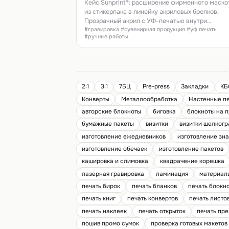
стикерпака в сувенирку
Кейс Sunprint®: расширение фирменного маско
из стикерпака в линейку акриловых брелков.
Прозрачный акрил с УФ-печатью внутри
#гравировка #сувенирная продукция #уф печать
(изображение защищено от стирания и царапин)
#ручные работы
лазерная резка по индивидуальному контуру
каждого варианта, ручная комплектация цветн
паракордом с разными вариантами плетения.
Тираж от 50 шт., в один тираж можно включать
разные изображения и цвета шнура. Срок
производства — от 3 рабочих дней (нужно врем
2:1
3:1
7БЦ
Pre-press
Закладки
КБ
полную полимеризацию УФ-чернил внутри
Конверты
Металлообработка
Настенные п
акрилового слоя).
авторские блокноты
биговка
блокноты на 
бумажные пакеты
визитки
визитки шелког
изготовление ежедневников
изготовление зна
изготовление обечаек
изготовление пакетов
кашировка и слимовка
квадрачение корешка
лазерная гравировка
ламинация
материал
печать бирок
печать бланков
печать блокн
печать книг
печать конвертов
печать листо
печать наклеек
печать открыток
печать пр
пошив промо сумок
проверка готовых макетов