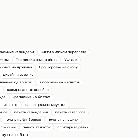
тальные календари
Книги в мягком переплете
аботы
Послепечатные работы
УФ-лак
ровка на пружину
брошюровка на скобу
дизайн и верстка
овление кубариков
изготовление магнитов
й
кашированные коробки
жда
крепление на болтах
ная печать
папки цельновырубные
омов
печать календарей
печать каталогов
печать на футболках
печать на чашках
х пособий
печать этикеток
плоттерная резка
ручные работы