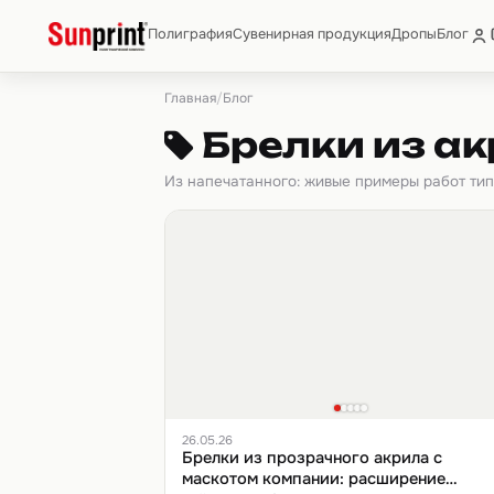
Полиграфия
Сувенирная продукция
Дропы
Блог
Главная
/
Блог
Брелки из а
Из напечатанного: живые примеры работ ти
26.05.26
Брелки из прозрачного акрила с
маскотом компании: расширение