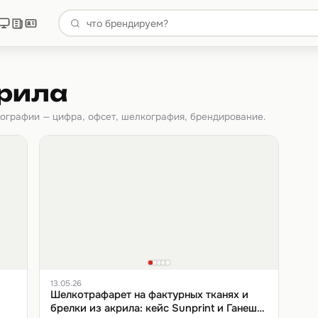
крила
пографии — цифра, офсет, шелкография, брендирование.
13.05.26
Шелкотрафарет на фактурных тканях и
брелки из акрила: кейс Sunprint и Ганеш-