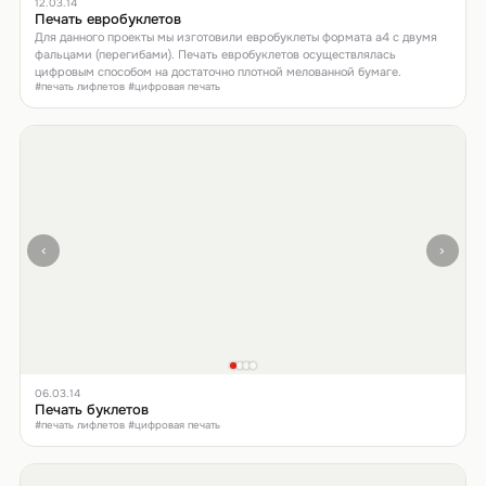
12.03.14
Печать евробуклетов
Для данного проекты мы изготовили евробуклеты формата а4 с двумя
фальцами (перегибами). Печать евробуклетов осуществлялась
цифровым способом на достаточно плотной мелованной бумаге.
#печать лифлетов #цифровая печать
‹
›
06.03.14
Печать буклетов
#печать лифлетов #цифровая печать