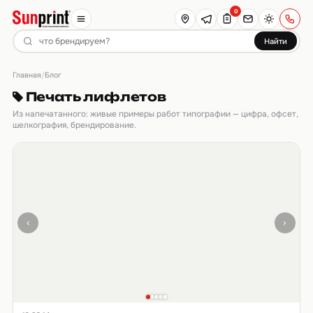
0
Найти
Главная
/
Блог
Печать лифлетов
Из напечатанного: живые примеры работ типографии — цифра, офсет,
шелкография, брендирование.
‹
›