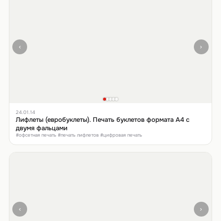
‹
›
24.01.14
Лифлеты (евробуклеты). Печать буклетов формата А4 с
двумя фальцами
#офсетная печать #печать лифлетов #цифровая печать
‹
›