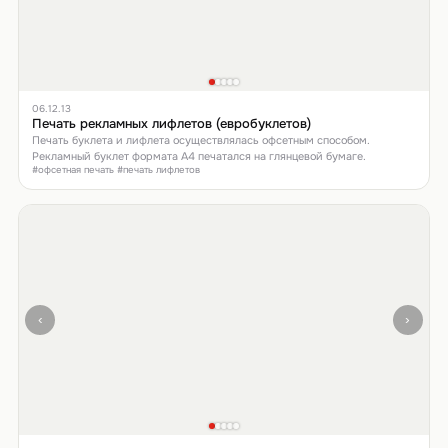
06.12.13
Печать рекламных лифлетов (евробуклетов)
Печать буклета и лифлета осуществлялась офсетным способом.
Рекламный буклет формата А4 печатался на глянцевой бумаге.
#офсетная печать #печать лифлетов
‹
›