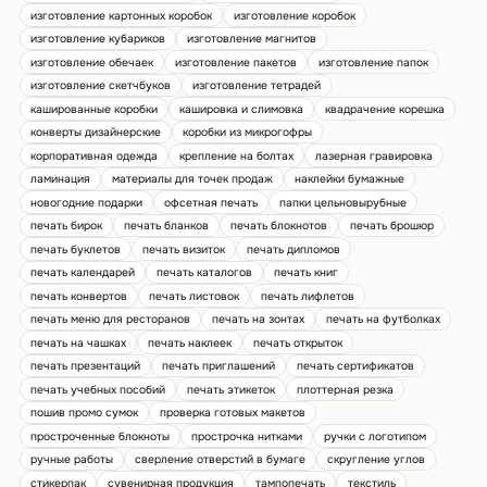
изготовление картонных коробок
изготовление коробок
изготовление кубариков
изготовление магнитов
изготовление обечаек
изготовление пакетов
изготовление папок
изготовление скетчбуков
изготовление тетрадей
кашированные коробки
кашировка и слимовка
квадрачение корешка
конверты дизайнерские
коробки из микрогофры
корпоративная одежда
крепление на болтах
лазерная гравировка
ламинация
материалы для точек продаж
наклейки бумажные
новогодние подарки
офсетная печать
папки цельновырубные
печать бирок
печать бланков
печать блокнотов
печать брошюр
печать буклетов
печать визиток
печать дипломов
печать календарей
печать каталогов
печать книг
печать конвертов
печать листовок
печать лифлетов
печать меню для ресторанов
печать на зонтах
печать на футболках
печать на чашках
печать наклеек
печать открыток
печать презентаций
печать приглашений
печать сертификатов
печать учебных пособий
печать этикеток
плоттерная резка
пошив промо сумок
проверка готовых макетов
простроченные блокноты
прострочка нитками
ручки с логотипом
ручные работы
сверление отверстий в бумаге
скругление углов
стикерпак
сувенирная продукция
тампопечать
текстиль