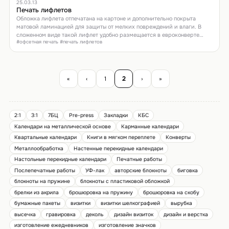
25.03.13
Печать лифлетов
Обложка лифлета отпечатана на картоне и дополнительно покрыта
матовой ламинацией для защиты от мелких повреждений и влаги. В
сложенном виде такой лифлет удобно размещается в евроконверте
#офсетная печать #печать лифлетов
(именно поэтому их часто называют евробуклетами). Для удобства
складывания сделано две биговки.
«
‹
1
2
›
»
2:1
3:1
7БЦ
Pre-press
Закладки
КБС
Календари на металлической основе
Карманные календари
Квартальные календари
Книги в мягком переплете
Конверты
Металлообработка
Настенные перекидные календари
Настольные перекидные календари
Печатные работы
Послепечатные работы
УФ-лак
авторские блокноты
биговка
блокноты на пружине
блокноты с пластиковой обложкой
брелки из акрила
брошюровка на пружину
брошюровка на скобу
бумажные пакеты
визитки
визитки шелкографией
вырубка
высечка
гравировка
деколь
дизайн визиток
дизайн и верстка
изготовление ежедневников
изготовление значков