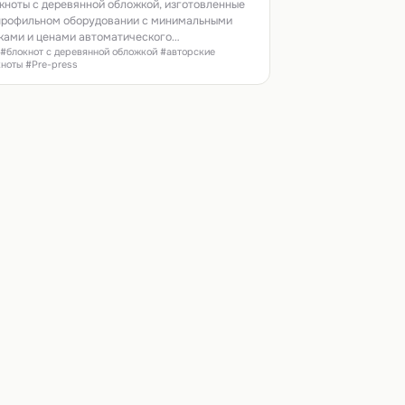
кноты с деревянной обложкой, изготовленные
профильном оборудовании с минимальными
ками и ценами автоматического
 #блокнот с деревянной обложкой #авторские
изводственного предприятия - это эксклюзив,
ноты #Pre-press
орый предлагает типография Sunprint на
ковский рынок.