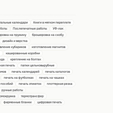
тальные календари
Книги в мягком переплете
аботы
Послепечатные работы
УФ-лак
ровка на пружину
брошюровка на скобу
дизайн и верстка
овление кубариков
изготовление магнитов
й
кашированные коробки
жда
крепление на болтах
ная печать
папки цельновырубные
омов
печать календарей
печать каталогов
печать на футболках
печать на чашках
х пособий
печать этикеток
плоттерная резка
ручные работы
рмокружка
термотрансфер
фирменные бланки
цифровая печать