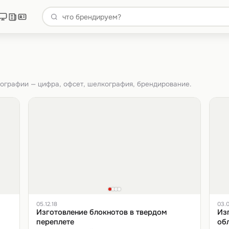
пографии — цифра, офсет, шелкография, брендирование.
05.12.18
03.0
Изготовление блокнотов в твердом
Из
переплете
об