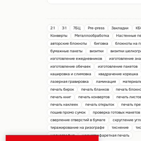
2:1
3:1
7БЦ
Pre-press
Закладки
КБ
Конверты
Металлообработка
Настенные п
авторские блокноты
биговка
блокноты на 
бумажные пакеты
визитки
визитки шелког
изготовление ежедневников
изготовление зна
изготовление обечаек
изготовление пакетов
кашировка и слимовка
квадрачение корешка
лазерная гравировка
ламинация
материал
печать бирок
печать бланков
печать блокн
печать книг
печать конвертов
печать листо
печать наклеек
печать открыток
печать пр
пошив промо сумок
проверка готовых макетов
сверление отверстий в бумаге
скругление угл
тиражирование на ризографе
тиснение
ти
шелкография
шелкотрафаретная печать