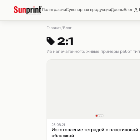
Полиграфия
Сувенирная продукция
Дропы
Блог
Главная
/
Блог
2:1
Из напечатанного: живые примеры работ ти
25.08.21
Изготовление тетрадей с пластиковой
обложкой