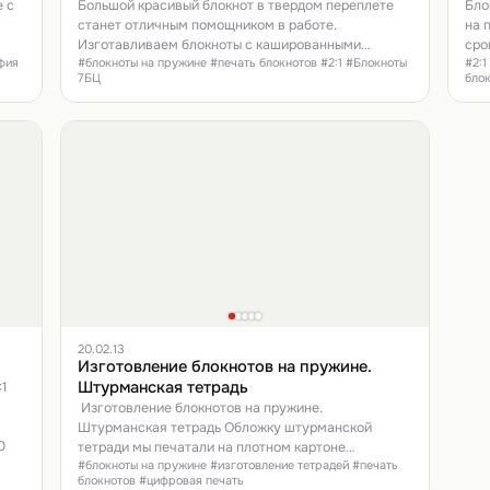
 с
Большой красивый блокнот в твердом переплете
Бло
станет отличным помощником в работе.
на 
Изготавливаем блокноты с кашированными
сро
фия
#блокноты на пружине #печать блокнотов #2:1 #Блокноты
#2:1
обложками твердым переплетом с большим
про
7БЦ
блок
количеством листов.
кот
мос
20.02.13
Изготовление блокнотов на пружине.
Штурманская тетрадь
1
Изготовление блокнотов на пружине.
Штурманская тетрадь Обложку штурманской
0
тетради мы печатали на плотном картоне
#блокноты на пружине #изготовление тетрадей #печать
полноцветом. В качестве дополнительной защиты
блокнотов #цифровая печать
от влаги и легких повреждений, обложка покрыта