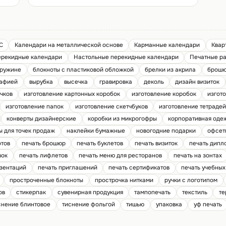
слоем матовой ламинации.
С
Календари на металлической основе
Карманные календари
Квар
ерекидные календари
Настольные перекидные календари
Печатные р
пружине
блокноты с пластиковой обложкой
брелки из акрила
брошю
рафией
вырубка
высечка
гравировка
деколь
дизайн визиток
чков
изготовление картонных коробок
изготовление коробок
изгот
изготовление папок
изготовление скетчбуков
изготовление тетраде
конверты дизайнерские
коробки из микрогофры
корпоративная оде
ы для точек продаж
наклейки бумажные
новогодние подарки
офсет
отов
печать брошюр
печать буклетов
печать визиток
печать дипл
вок
печать лифлетов
печать меню для ресторанов
печать на зонтах
езентаций
печать приглашений
печать сертификатов
печать учебны
простроченные блокноты
прострочка нитками
ручки с логотипом
ов
стикерпак
сувенирная продукция
тампопечать
текстиль
те
снение блинтовое
тиснение фольгой
тишью
упаковка
уф печать