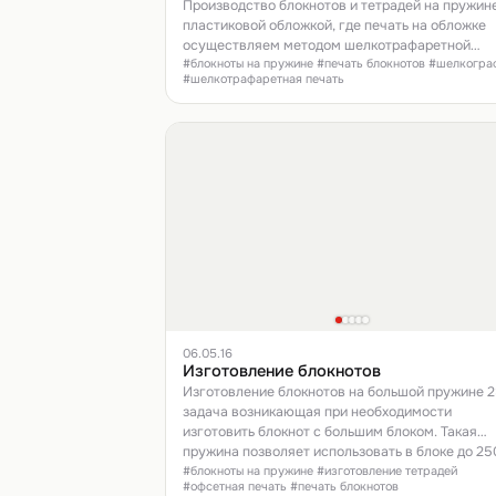
Производство блокнотов и тетрадей на пружине
пластиковой обложкой, где печать на обложке
осуществляем методом шелкотрафаретной
#блокноты на пружине #печать блокнотов #шелкогра
печати.
#шелкотрафаретная печать
06.05.16
Изготовление блокнотов
Изготовление блокнотов на большой пружине 2:
задача возникающая при необходимости
изготовить блокнот с большим блоком. Такая
пружина позволяет использовать в блоке до 25
листов офсетной бумаги, плотностью 80 г/м2.
#блокноты на пружине #изготовление тетрадей
#офсетная печать #печать блокнотов