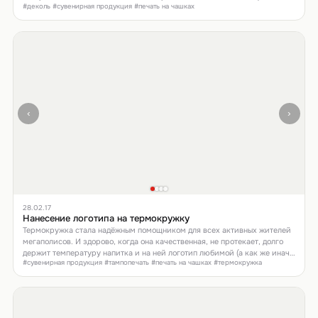
#деколь #сувенирная продукция #печать на чашках
помогает привести переговоры к нужному результату за счет своего
влияния на организм человека. Налейте чашку кофе себе или партнеру.
Создайте дополнительную атмосферу доверия и открытости.
‹
›
28.02.17
Нанесение логотипа на термокружку
Термокружка стала надёжным помощником для всех активных жителей
мегаполисов. И здорово, когда она качественная, не протекает, долго
держит температуру напитка и на ней логотип любимой (а как же иначе
#сувенирная продукция #тампопечать #печать на чашках #термокружка
теперь, когда о тебе так заботятся) компании.