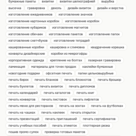
бумажные пакеты
визитки
визитки шелкографией
вырубка
высечка
гравировка
деколь
дизайн визиток
дизайн и верстка
изготовление ежедневников
изготовление значков
изготовление картонных коробок
изготовление коробок
изготовление кубариков
изготовление магнитов
изготовление обечаек
изготовление пакетов
изготовление папок
изготовление скетчбуков
изготовление тетрадей
кашированные коробки
кашировка и слимовка
квадрачение корешка
конверты дизайнерские
коробки из микрогофры
корпоративная одежда
крепление на болтах
лазерная гравировка
ламинация
материалы для точек продаж
наклейки бумажные
новогодние подарки
офсетная печать
папки цельновырубные
печать бирок
печать бланков
печать блокнотов
печать брошюр
печать буклетов
печать визиток
печать дипломов
печать календарей
печать каталогов
печать книг
печать конвертов
печать листовок
печать лифлетов
печать меню для ресторанов
печать на зонтах
печать на футболках
печать на чашках
печать наклеек
печать открыток
печать презентаций
печать приглашений
печать сертификатов
печать учебных пособий
печать этикеток
плоттерная резка
пошив промо сумок
проверка готовых макетов