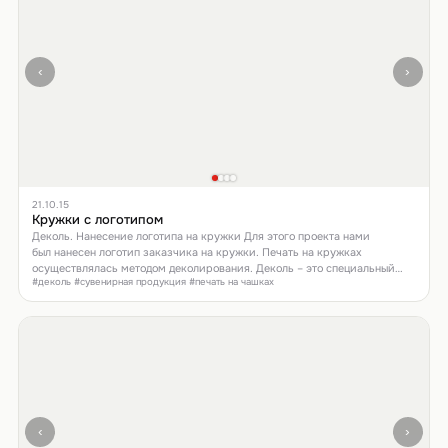
‹
›
21.10.15
Кружки с логотипом
Деколь. Нанесение логотипа на кружки Для этого проекта нами
был нанесен логотип заказчика на кружки. Печать на кружках
осуществлялась методом деколирования. Деколь – это специальный
#деколь #сувенирная продукция #печать на чашках
метод нанесения, при котором изображение переносится
на керамическую или стеклянную поверхность с бумажной основы.
Затем фиксируется высокотемпературным обжигом в печи.
‹
›