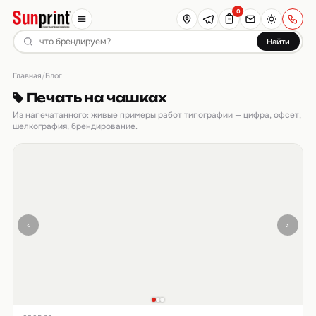
0
Найти
Главная
/
Блог
Печать на чашках
Из напечатанного: живые примеры работ типографии — цифра, офсет,
шелкография, брендирование.
‹
›