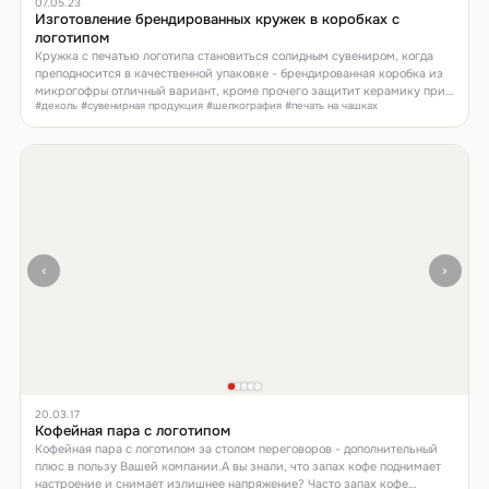
07.05.23
Изготовление брендированных кружек в коробках с
логотипом
Кружка с печатью логотипа становиться солидным сувениром, когда
преподносится в качественной упаковке - брендированная коробка из
микрогофры отличный вариант, кроме прочего защитит керамику при
#деколь #сувенирная продукция #шелкография #печать на чашках
транспортировке.
‹
›
20.03.17
Кофейная пара с логотипом
Кофейная пара с логотипом за столом переговоров - дополнительный
плюс в пользу Вашей компании.А вы знали, что запах кофе поднимает
настроение и снимает излишнее напряжение? Часто запах кофе