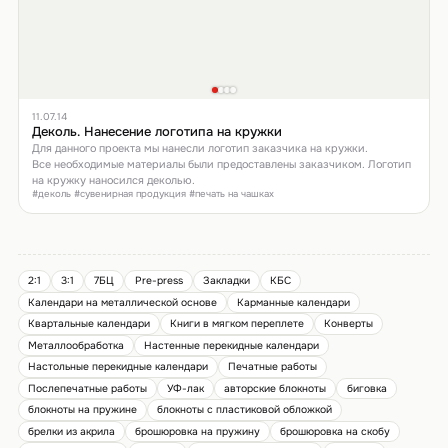
11.07.14
Деколь. Нанесение логотипа на кружки
Для данного проекта мы нанесли логотип заказчика на кружки.
Все необходимые материалы были предоставлены заказчиком. Логотип
на кружку наносился деколью.
#деколь #сувенирная продукция #печать на чашках
2:1
3:1
7БЦ
Pre-press
Закладки
КБС
Календари на металлической основе
Карманные календари
Квартальные календари
Книги в мягком переплете
Конверты
Металлообработка
Настенные перекидные календари
Настольные перекидные календари
Печатные работы
Послепечатные работы
УФ-лак
авторские блокноты
биговка
блокноты на пружине
блокноты с пластиковой обложкой
брелки из акрила
брошюровка на пружину
брошюровка на скобу