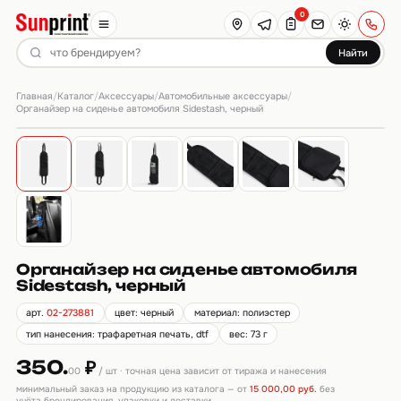
0
Найти
Главная
Каталог
Аксессуары
Автомобильные аксессуары
/
/
/
/
Органайзер на сиденье автомобиля Sidestash, черный
Органайзер на сиденье автомобиля
Sidestash, черный
арт.
02-273881
цвет: черный
материал: полиэстер
тип нанесения: трафаретная печать, dtf
вес: 73 г
350.
₽
00
/ шт · точная цена зависит от тиража и нанесения
минимальный заказ на продукцию из каталога — от
15 000,00 руб.
без
учёта брендирования, упаковки и доставки