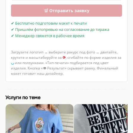
🛒 Отправить заявку
✔ Бесплатно подготовим макет к печати
✔ Пришлём фотопревью на согласование до тиража
✔ Менеджер свяжется в рабочее время
Загрузите логотип → выберите ракурс под фото → двигайте,
крутите и масштабируйте за
⟳
, сгибайте по форме изделия за
◡
или ползунками. «Тип печати» подбирается под цвет
изделия. Кнопка «👁 Результат» скрывает рамку. Финальный
макет готовит наш дизайнер.
Услуги по теме