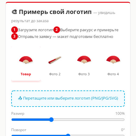
🎨 Примерь свой логотип
— увидишь
результат до заказа
Загрузите логотип
Выберите ракурс и примерьте
1
2
Отправьте заявку — макет подготовим бесплатно
3
Товар
Фото 2
Фото 3
Фото 4
📤 Перетащите или выберите логотип (PNG/JPG/SVG)
Размер
100%
Поворот
0°