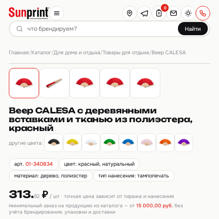
0
Найти
Главная
Каталог
Для дома и отдыха
Товары для отдыха
/
/
/
/
Веер CALESA
Веер CALESA с деревянными
вставками и тканью из полиэстера,
красный
другие цвета:
арт.
01-340834
цвет: красный, натуральный
материал: дерево, полиэстер
тип нанесения: тампопечать
313.
₽
92
/ шт · точная цена зависит от тиража и нанесения
минимальный заказ на продукцию из каталога — от
15 000,00 руб.
без
учёта брендирования, упаковки и доставки