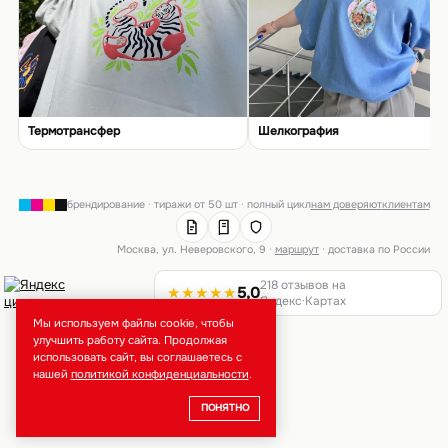
Термотрансфер
Шелкография
брендирование · тиражи от 50 шт · полный цикл
нам доверяют
клиентам
Москва, ул. Неверовского, 9 ·
маршрут
· доставка по России
218 отзывов на
★★★★★
5,0
Яндекс·Картах
Мы используем файлы cookie, чтобы
улучшить работу сайта. Продолжая
использовать сайт, вы соглашаетесь с
нашей
политикой конфиденциальности
.
ПОНЯТНО