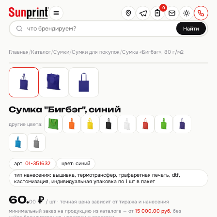
0
Найти
Главная
Каталог
Сумки
Сумки для покупок
/
/
/
/
Сумка «Бигбэг», 80 г/м2
Сумка "Бигбэг", синий
другие цвета:
арт.
01-351632
цвет: синий
тип нанесения: вышивка, термотрансфер, трафаретная печать, dtf,
кастомизация, индивидуальная упаковка по 1 шт в пакет
60.
₽
00
/ шт · точная цена зависит от тиража и нанесения
минимальный заказ на продукцию из каталога — от
15 000,00 руб.
без