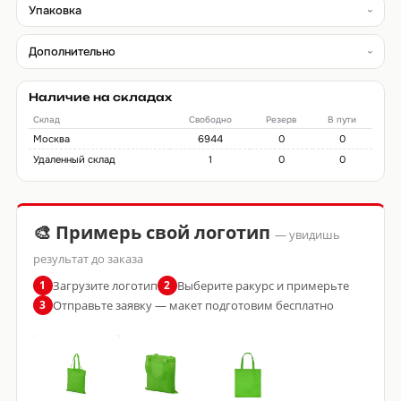
Упаковка
Дополнительно
Наличие на складах
Склад
Свободно
Резерв
В пути
Москва
6944
0
0
Удаленный склад
1
0
0
🎨 Примерь свой логотип
— увидишь
результат до заказа
Загрузите логотип
Выберите ракурс и примерьте
1
2
Отправьте заявку — макет подготовим бесплатно
3