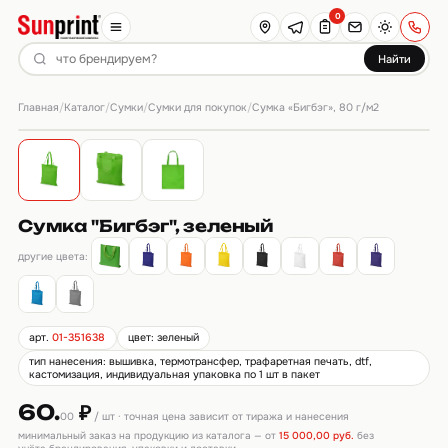
0
Найти
Главная
Каталог
Сумки
Сумки для покупок
/
/
/
/
Сумка «Бигбэг», 80 г/м2
Сумка "Бигбэг", зеленый
другие цвета:
арт.
01-351638
цвет: зеленый
тип нанесения: вышивка, термотрансфер, трафаретная печать, dtf,
кастомизация, индивидуальная упаковка по 1 шт в пакет
60.
₽
00
/ шт · точная цена зависит от тиража и нанесения
минимальный заказ на продукцию из каталога — от
15 000,00 руб.
без