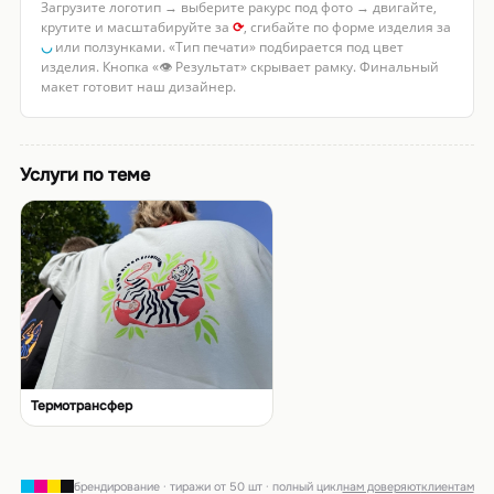
Загрузите логотип → выберите ракурс под фото → двигайте,
крутите и масштабируйте за
⟳
, сгибайте по форме изделия за
◡
или ползунками. «Тип печати» подбирается под цвет
изделия. Кнопка «👁 Результат» скрывает рамку. Финальный
макет готовит наш дизайнер.
Услуги по теме
Термотрансфер
брендирование · тиражи от 50 шт · полный цикл
нам доверяют
клиентам