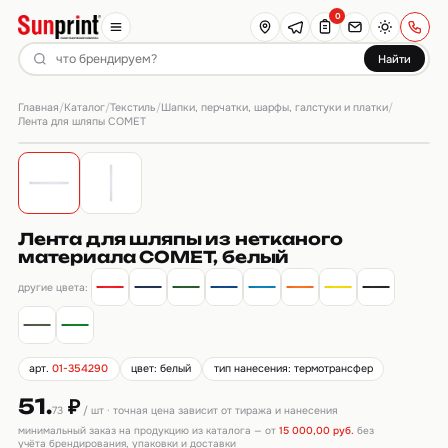
0
Найти
Главная
Каталог
Текстиль
Шапки, перчатки, шарфы, галстуки и платки
/
/
/
/
Лента для шляпы COMET
Лента для шляпы из нетканого
материала COMET, белый
другие цвета:
арт.
01-354290
цвет: белый
тип нанесения: термотрансфер
51.
₽
73
/ шт · точная цена зависит от тиража и нанесения
минимальный заказ на продукцию из каталога — от
15 000,00 руб.
без
учёта брендирования, упаковки и доставки