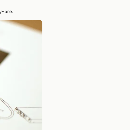
умаге.