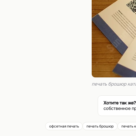
печать брошюр кат
Хотите так же?
собственное п
офсетная печать
печать брошюр
печать 