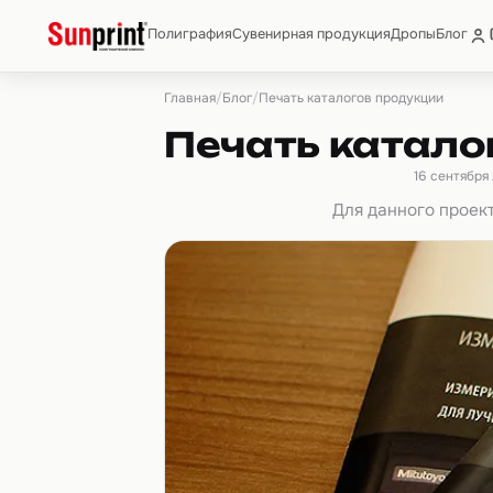
Полиграфия
Сувенирная продукция
Дропы
Блог
Главная
Блог
/
/
Печать каталогов продукции
Печать катало
16 сентября
Для данного проек