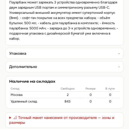
Пауэрбанк может заряжать 3 устройства одновременно благодаря
двум зарядным USB портам и симметричному разъему USB-C.
Универсальный внешний аккумулятор имеет супертонкий корпус
(8мм). - софт-тач покрытие на всех предметах набора; - объём
бутылки: 500 мл; - кабель для пауэрбанка в комплекте; - ёмкость
пауэрбанка: 5000 мАч; - зарядка до 3-х устройств одновременно; -
подарочная упаковка с дизайнерской бумагой уже включена в
набор.
Упаковка
Дополнительно
Наличие на складах
Склад
Свободно
Резерв
В пути
Москва
2
0
0
Удаленный склад
843
0
0
📐 Точный макет нанесения от производителя — зоны и
размеры