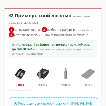
🎨 Примерь свой логотип
— увидишь
результат до заказа
Загрузите логотип
Выберите ракурс и примерьте
1
2
Отправьте заявку — макет подготовим бесплатно
3
✍ Нанесение:
Трафаретная печать
· макс. область
до 368.00 см²
— по данным поставщика; финальную область
согласует наш дизайнер
Товар
Фото 2
Фото 3
Фото 4
📤 Перетащите или выберите логотип (PNG/JPG/SVG)