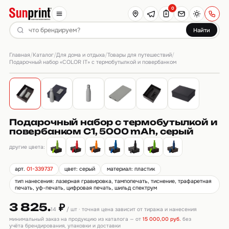
0
Найти
Главная
Каталог
Для дома и отдыха
Товары для путешествий
/
/
/
/
Подарочный набор «COLOR IT» с термобутылкой и повербанком
Подарочный набор с термобутылкой и
повербанком С1, 5000 mAh, серый
другие цвета:
арт.
01-339737
цвет: серый
материал: пластик
тип нанесения: лазерная гравировка, тампопечать, тиснение, трафаретная
печать, уф-печать, цифровая печать, шильд спектрум
3 825.
₽
14
/ шт · точная цена зависит от тиража и нанесения
минимальный заказ на продукцию из каталога — от
15 000,00 руб.
без
учёта брендирования, упаковки и доставки