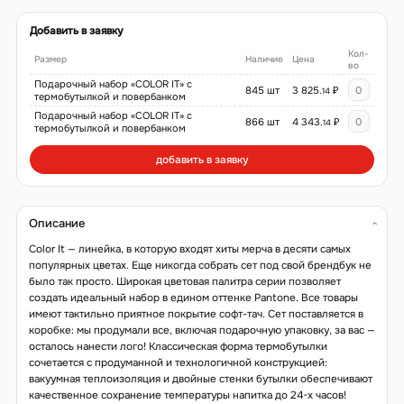
Добавить в заявку
Кол-
Размер
Наличие
Цена
во
Подарочный набор «COLOR IT» с
845 шт
3 825.
₽
14
термобутылкой и повербанком
Подарочный набор «COLOR IT» с
866 шт
4 343.
₽
14
термобутылкой и повербанком
добавить в заявку
Описание
Color It — линейка, в которую входят хиты мерча в десяти самых
популярных цветах. Еще никогда собрать сет под свой брендбук не
было так просто. Широкая цветовая палитра серии позволяет
создать идеальный набор в едином оттенке Pantone. Все товары
имеют тактильно приятное покрытие софт-тач. Сет поставляется в
коробке: мы продумали все, включая подарочную упаковку, за вас —
осталось нанести лого! Классическая форма термобутылки
сочетается с продуманной и технологичной конструкцией:
вакуумная теплоизоляция и двойные стенки бутылки обеспечивают
качественное сохранение температуры напитка до 24-х часов!