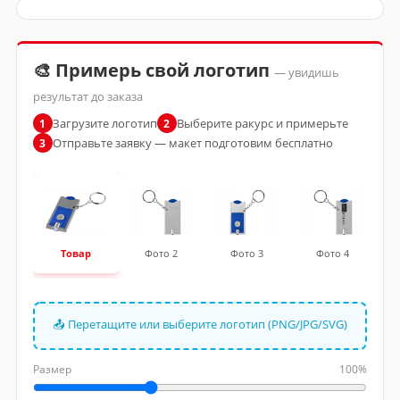
🎨 Примерь свой логотип
— увидишь
результат до заказа
Загрузите логотип
Выберите ракурс и примерьте
1
2
Отправьте заявку — макет подготовим бесплатно
3
Товар
Фото 2
Фото 3
Фото 4
📤 Перетащите или выберите логотип (PNG/JPG/SVG)
Размер
100%