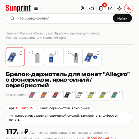
0
Найти
Главная
Каталог
Аксессуары
Брелоки, крючки для сумок
/
/
/
/
Брелок-держатель для монет «Allegro»
Брелок-держатель для монет "Allegro"
с фонариком, ярко-синий/
серебристый
другие цвета:
арт.
01-345975
цвет: серебристый, ярко-синий
тип нанесения: заливка полимерной смолой, тампопечать, цифровая
печать
117.
₽
40
/ шт · точная цена зависит от тиража и нанесения
минимальный заказ на продукцию из каталога — от
15 000,00 руб.
без