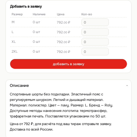
Добавить в заявку
Размер
Наличие
Цена
Кол-во
M
0 шт
792.
₽
00
L
0 шт
792.
₽
00
XL
0 шт
792.
₽
00
2XL
0 шт
792.
₽
00
добавить в заявку
Описание
Спортивные шорты без подкладки. Эластичный пояс с
регулируемым шнурком. Легкий и дышащий материал.
Материал: полиэстер. Цвет — navy. Размер: L. Бренд — Roly.
Доступные методы нанесения логотипа: термотрансфер,
трафаретная печать. Поставляется упаковками по 50 шт.
Цена от 792 ₽; для расчёта под ваш тираж отправьте заявку.
Доставка по всей России.