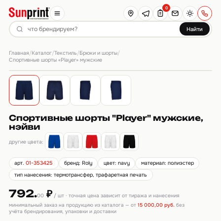
0
Найти
Главная
Каталог
Текстиль
Брюки и шорты
/
/
/
/
Спортивные шорты «Player» мужские
Спортивные шорты "Player" мужские,
нэйви
другие цвета:
арт.
01-353425
бренд: Roly
цвет: navy
материал: полиэстер
тип нанесения: термотрансфер, трафаретная печать
792.
₽
00
/ шт · точная цена зависит от тиража и нанесения
минимальный заказ на продукцию из каталога — от
15 000,00 руб.
без
учёта брендирования, упаковки и доставки