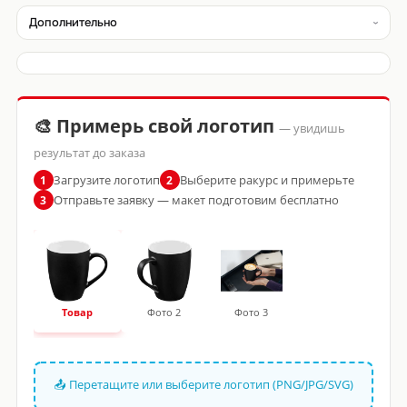
Дополнительно
🎨 Примерь свой логотип
— увидишь
результат до заказа
Загрузите логотип
Выберите ракурс и примерьте
1
2
Отправьте заявку — макет подготовим бесплатно
3
Товар
Фото 2
Фото 3
📤 Перетащите или выберите логотип (PNG/JPG/SVG)