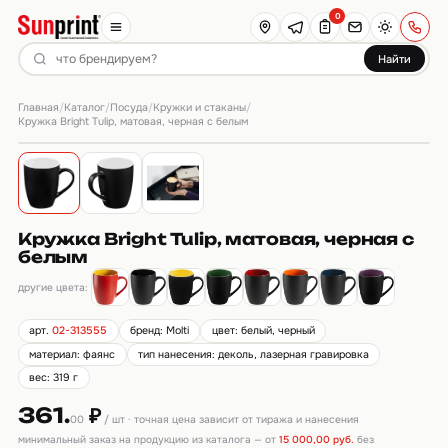
0
Найти
Главная
Каталог
Посуда
Кружки и стаканы
/
/
/
/
Кружка Bright Tulip, матовая, черная с белым
Кружка Bright Tulip, матовая, черная с
белым
другие цвета:
арт.
02-313555
бренд: Molti
цвет: белый, черный
материал: фаянс
тип нанесения: деколь, лазерная гравировка
вес: 319 г
361.
₽
00
/ шт · точная цена зависит от тиража и нанесения
минимальный заказ на продукцию из каталога — от
15 000,00 руб.
без