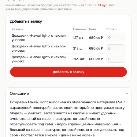
минимальный заказ на продукцию из каталога — от
15 000,00 руб.
без
учёта брендирования, упаковки и доставки
Добавить в заявку
Размер
Наличие
Цена
Кол-во
Дождевик «Hawaii light» c чехлом
127 шт
680.
₽
00
унисекс
Дождевик «Hawaii light» c чехлом
313 шт
680.
₽
00
унисекс
Дождевик «Hawaii light» c чехлом
265 шт
680.
₽
00
унисекс
добавить в заявку
Описание
Дождевик Hawaii light выполнен из облегченного материала EVA с
выраженной текстурой поверхности, который не пропускает влагу.
Модель — унисекс, застегивается на кнопки и имеет удобный
вместительный капюшон на шнурке, который можно
отрегулировать под себя. - водонепроницаемый материал EVA -
большой капюшон на шнурке, который можно отрегулировать под
себя - поставляется в чехле - длина ниже колена