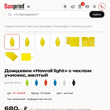
0
Найти
Главная
Каталог
Текстиль
/
/
/
Дождевик «Hawaii light» c чехлом унисекс
Дождевик «Hawaii light» c чехлом
унисекс, желтый
другие цвета:
арт.
01-343431
бренд: US Basic
цвет: желтый
тип нанесения: трафаретная печать
680.
₽
00
/ шт · точная цена зависит от тиража и нанесения