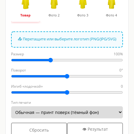
Товар
Фото 2
Фото 3
Фото 4
📤 Перетащите или выберите логотип (PNG/JPG/SVG)
Размер
100%
Поворот
0°
Изгиб «лодочкой»
0
Тип печати
👁 Результат
Сбросить