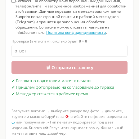
Согласен на обработку моих персональных данных (имя,
телефон/e-mail и загруженное изображение) для обработки
этой заявки. Данные передаются менеджерам компании
Sunprint по электронной почте и в рабочий мессенджер
(Telegram) и хранятся до завершения обработки
обращения. Согласие можно отозвать, написав на
info@sunprint.ru.
Политика конфиденциальности
.
Проверка (антиспам): сколько будет
8 + 8
🛒 Отправить заявку
✔ Бесплатно подготовим макет к печати
✔ Пришлём фотопревью на согласование до тиража
✔ Менеджер свяжется в рабочее время
Загрузите логотип → выберите ракурс под фото → двигайте,
крутите и масштабируйте за
⟳
, сгибайте по форме изделия за
◡
или ползунками. «Тип печати» подбирается под цвет
изделия. Кнопка «👁 Результат» скрывает рамку. Финальный
макет готовит наш дизайнер.