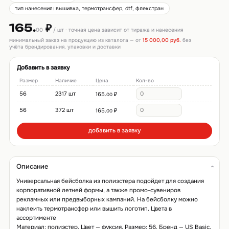
тип нанесения: вышивка, термотрансфер, dtf, флекстран
165.
₽
00
/ шт · точная цена зависит от тиража и нанесения
минимальный заказ на продукцию из каталога — от
15 000,00 руб.
без
учёта брендирования, упаковки и доставки
Добавить в заявку
Размер
Наличие
Цена
Кол-во
56
2317 шт
165.
₽
00
56
372 шт
165.
₽
00
добавить в заявку
Описание
Универсальная бейсболка из полиэстера подойдет для создания
корпоративной летней формы, а также промо-сувениров
рекламных или предвыборных кампаний. На бейсболку можно
наклеить термотрансфер или вышить логотип. Цвета в
ассортименте
Материал: полиэстер. Цвет — фуксия. Размер: 56. Бренд — US Basic.