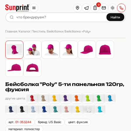
0
Найти
Главная
Каталог
Текстиль
Бейсболки
/
/
/
/
Бейсболка «Poly»
Бейсболка "Poly" 5-ти панельная 120гр,
фуксия
другие цвета:
арт.
01-353244
бренд: US Basic
цвет: фуксия
материал: полиэстер