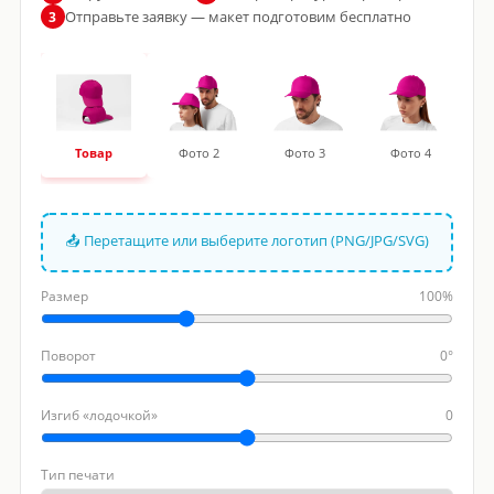
Отправьте заявку — макет подготовим бесплатно
3
Товар
Фото 2
Фото 3
Фото 4
📤 Перетащите или выберите логотип (PNG/JPG/SVG)
Размер
100%
Поворот
0°
Изгиб «лодочкой»
0
Тип печати