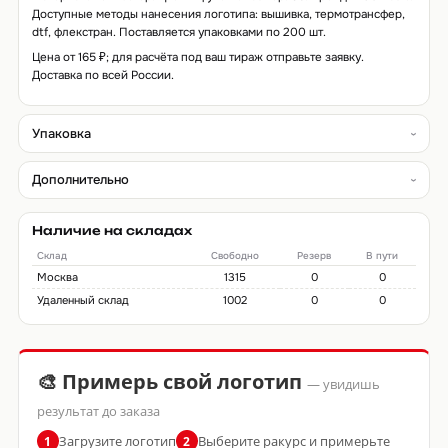
Доступные методы нанесения логотипа: вышивка, термотрансфер,
dtf, флекстран. Поставляется упаковками по 200 шт.
Цена от 165 ₽; для расчёта под ваш тираж отправьте заявку.
Доставка по всей России.
Упаковка
Дополнительно
Наличие на складах
Склад
Свободно
Резерв
В пути
Москва
1315
0
0
Удаленный склад
1002
0
0
🎨 Примерь свой логотип
— увидишь
результат до заказа
Загрузите логотип
Выберите ракурс и примерьте
1
2